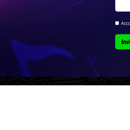
Acco
Inv