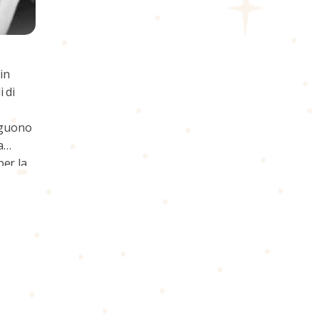
in
 di
eguono
a
er la
i
f-
sica
da
vità
ante