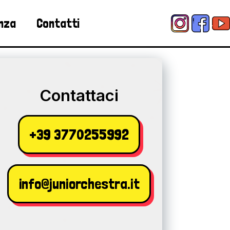
enza
Contatti
Contattaci
+39 3770255992
info@juniorchestra.it