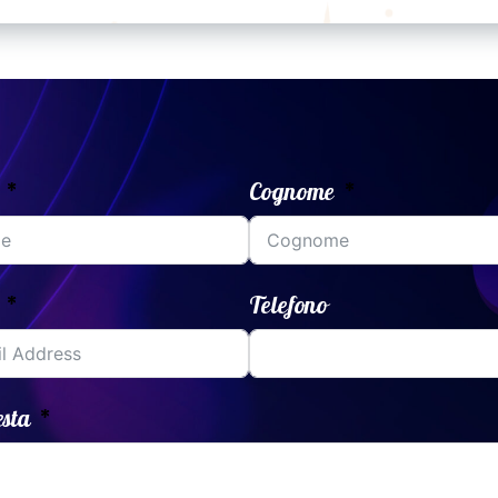
ti, dal
no al
 e
olino e
usicale
rea
Cognome
Telefono
esta