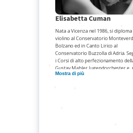
Elisabetta Cuman
Nata a Vicenza nel 1986, si diploma 
violino al Conservatorio Monteverdi
Bolzano ed in Canto Lirico al
Conservatorio Buzzolla di Adria. S
i Corsi di alto perfezionamento dell
Gustav Mahler Jugendorchester e, p
Mostra di più
didattica musicale per la prima e
primissima infanzia, le certificazion
nazionali “Musica in Culla®️ ed “Orf
Schulwerk 3º livello”. Docente di mu
presso la scuola sec. di 1º grado, e 
sempre interessata a ogni aspetto
dell'essere musicista, persegue atti
concertistica come violinista e cant