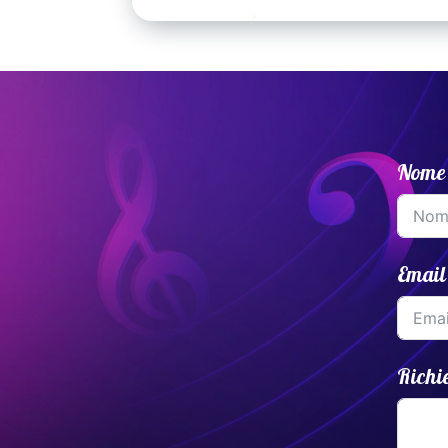
nei generi ed ensemble i più dispara
classico al contemporaneo al pop fi
crossover. Ha inciso per Velut Luna
Discantica. Dal 2017 è docente di vi
musica d'insieme presso Istituto M
Veneto e coordina, insieme ad And
Cerato, il progetto didattico
Nome
JUNIORchestra®.
Email
Richi