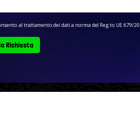
nsento al trattamento dei dati a norma del Reg.to UE 679/2
ia Richiesta
JUNIORchestra
Spazio L.A.F – Via delle Pastorelle 10‑14, Thiene (VI)