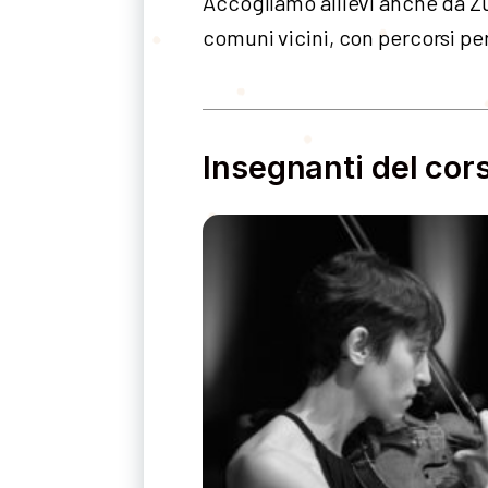
Accogliamo allievi anche da Zu
comuni vicini, con percorsi pers
Insegnanti del cor