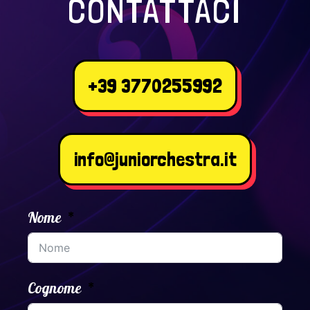
CONTATTACI
+39 3770255992
info@juniorchestra.it
Nome
Cognome